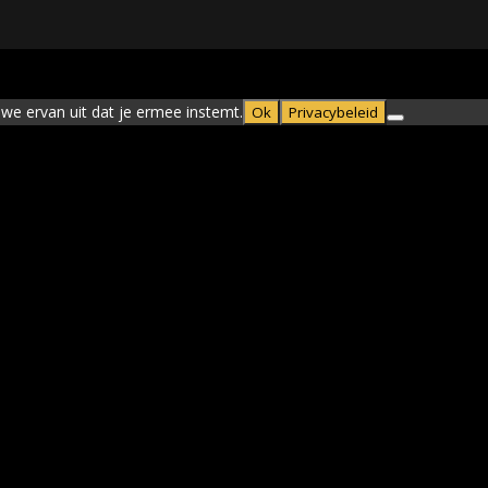
we ervan uit dat je ermee instemt.
Ok
Privacybeleid